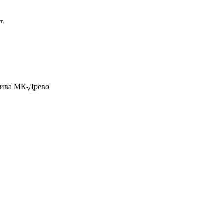
т.
сива
МК-Древо